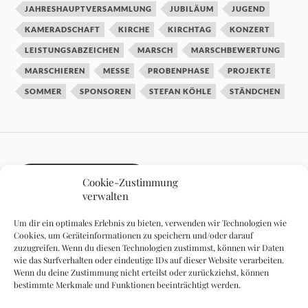
JAHRESHAUPTVERSAMMLUNG
JUBILÄUM
JUGEND
KAMERADSCHAFT
KIRCHE
KIRCHTAG
KONZERT
LEISTUNGSABZEICHEN
MARSCH
MARSCHBEWERTUNG
MARSCHIEREN
MESSE
PROBENPHASE
PROJEKTE
SOMMER
SPONSOREN
STEFAN KÖHLE
STÄNDCHEN
DATENSCHUTZ
Cookie-Zustimmung
verwalten
Um dir ein optimales Erlebnis zu bieten, verwenden wir Technologien wie
Cookies, um Geräteinformationen zu speichern und/oder darauf
zuzugreifen. Wenn du diesen Technologien zustimmst, können wir Daten
wie das Surfverhalten oder eindeutige IDs auf dieser Website verarbeiten.
IMPRESSUM
Wenn du deine Zustimmung nicht erteilst oder zurückziehst, können
bestimmte Merkmale und Funktionen beeinträchtigt werden.