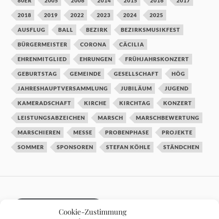
80ER
2005
2006
2014
2015
2016
2017
2018
2019
2022
2023
2024
2025
AUSFLUG
BALL
BEZIRK
BEZIRKSMUSIKFEST
BÜRGERMEISTER
CORONA
CÄCILIA
EHRENMITGLIED
EHRUNGEN
FRÜHJAHRSKONZERT
GEBURTSTAG
GEMEINDE
GESELLSCHAFT
HÖG
JAHRESHAUPTVERSAMMLUNG
JUBILÄUM
JUGEND
KAMERADSCHAFT
KIRCHE
KIRCHTAG
KONZERT
LEISTUNGSABZEICHEN
MARSCH
MARSCHBEWERTUNG
MARSCHIEREN
MESSE
PROBENPHASE
PROJEKTE
SOMMER
SPONSOREN
STEFAN KÖHLE
STÄNDCHEN
DATENSCHUTZ
Cookie-Zustimmung