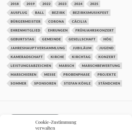
2018
2019
2022
2023
2024
2025
AUSFLUG
BALL
BEZIRK
BEZIRKSMUSIKFEST
BÜRGERMEISTER
CORONA
CÄCILIA
EHRENMITGLIED
EHRUNGEN
FRÜHJAHRSKONZERT
GEBURTSTAG
GEMEINDE
GESELLSCHAFT
HÖG
JAHRESHAUPTVERSAMMLUNG
JUBILÄUM
JUGEND
KAMERADSCHAFT
KIRCHE
KIRCHTAG
KONZERT
LEISTUNGSABZEICHEN
MARSCH
MARSCHBEWERTUNG
MARSCHIEREN
MESSE
PROBENPHASE
PROJEKTE
SOMMER
SPONSOREN
STEFAN KÖHLE
STÄNDCHEN
DATENSCHUTZ
Cookie-Zustimmung
verwalten